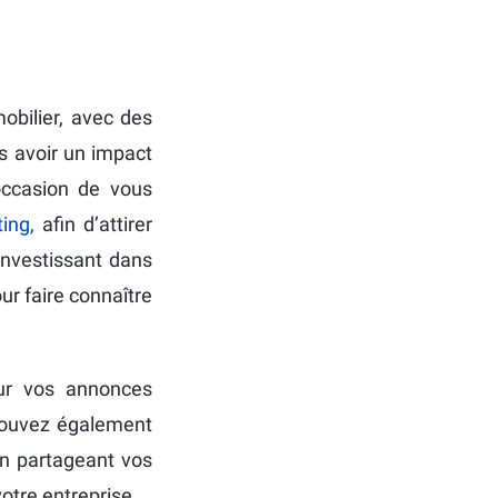
obilier, avec des
es avoir un impact
occasion de vous
ing,
afin d’attirer
investissant dans
r faire connaître
our vos annonces
 pouvez également
en partageant vos
otre entreprise.